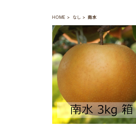
HOME
なし
南水
予約商品
南水 3kg 箱
¥1,410