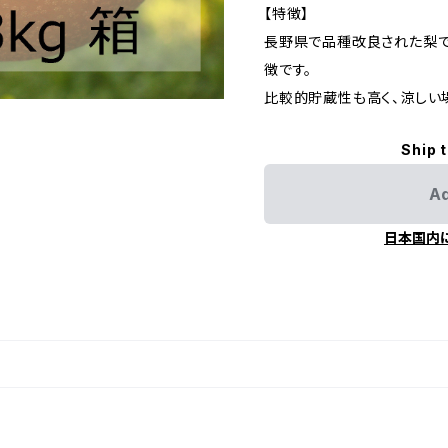
【特徴】
長野県で品種改良された梨で
徴です。
比較的貯蔵性も高く、涼しい
Ship 
Ad
日本国内